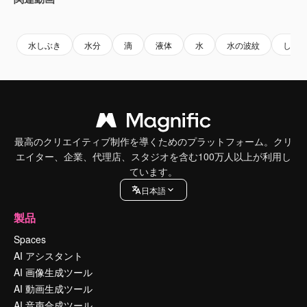
Premium
Premium
Premium
Premium
水しぶき
水分
滴
液体
水
水の波紋
しず
最高のクリエイティブ制作を導くためのプラットフォーム。クリ
エイター、企業、代理店、スタジオを含む100万人以上が利用し
ています。
日本語
製品
Spaces
AI アシスタント
AI 画像生成ツール
AI 動画生成ツール
AI 音声合成ツール