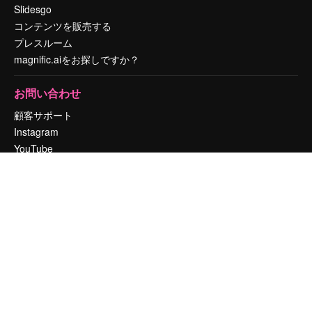
Slidesgo
コンテンツを販売する
プレスルーム
magnific.aiをお探しですか？
お問い合わせ
顧客サポート
Instagram
YouTube
LinkedIn
TikTok
Discord
X
Reddit
Copyright © 2010-
2026
Freepik Company S.L.U.
無断複写・転載を禁じま
す
.