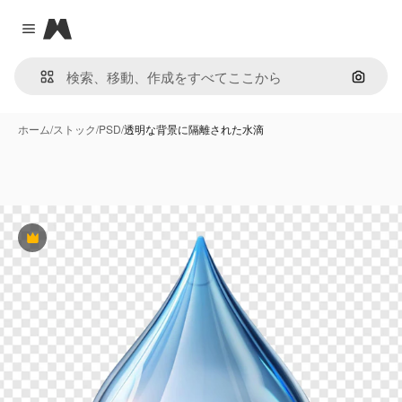
Magnific
Close menu
画像で
ホーム
/
ストック
/
PSD
/
透明な背景に隔離された水滴
Premium