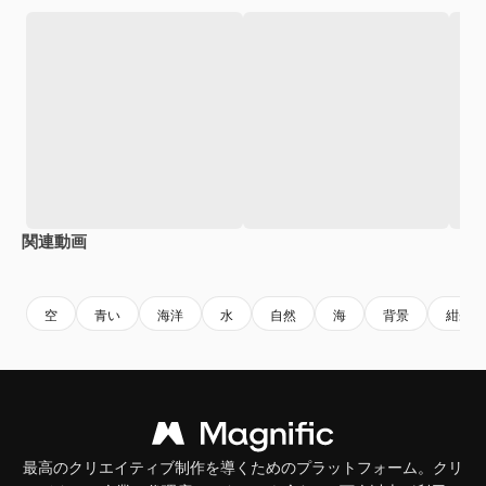
関連動画
Premium
Premium
AIによって生成されました。
Premium
Premium
AIによっ
空
青い
海洋
水
自然
海
背景
紺碧
最高のクリエイティブ制作を導くためのプラットフォーム。クリ