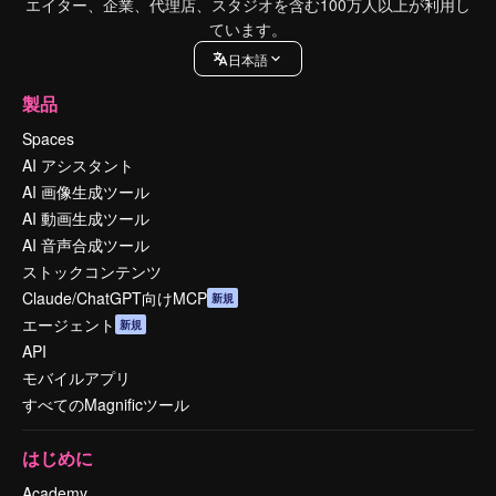
エイター、企業、代理店、スタジオを含む100万人以上が利用し
ています。
日本語
製品
Spaces
AI アシスタント
AI 画像生成ツール
AI 動画生成ツール
AI 音声合成ツール
ストックコンテンツ
Claude/ChatGPT向けMCP
新規
エージェント
新規
API
モバイルアプリ
すべてのMagnificツール
はじめに
Academy