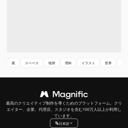
夜
スペース
地球
理科
イラスト
世界
天
最高のクリエイティブ制作を導くためのプラットフォーム。クリ
エイター、企業、代理店、スタジオを含む100万人以上が利用し
ています。
日本語