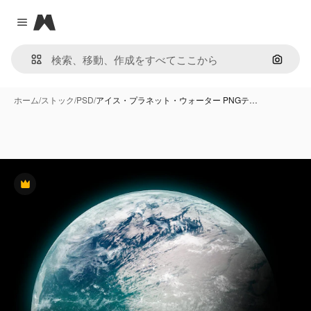
Magnific
Close menu
画像で
ホーム
/
ストック
/
PSD
/
アイス・プラネット・ウォーター PNGテ…
Premium