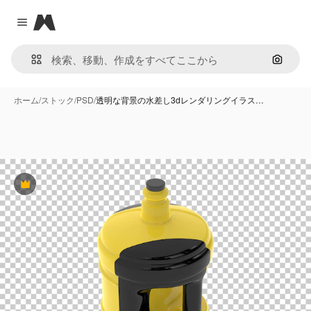
Magnific
Close menu
画像で
ホーム
/
ストック
/
PSD
/
透明な背景の水差し3dレンダリングイラス…
Premium