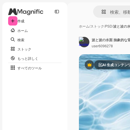
作成
ホーム
/
ストック
/
PSD
/
波と波の水
ホーム
検索
波と波の水面 抽象的な
user6096278
ストック
もっと詳しく
AI 生成コンテン
Premium
すべてのツール