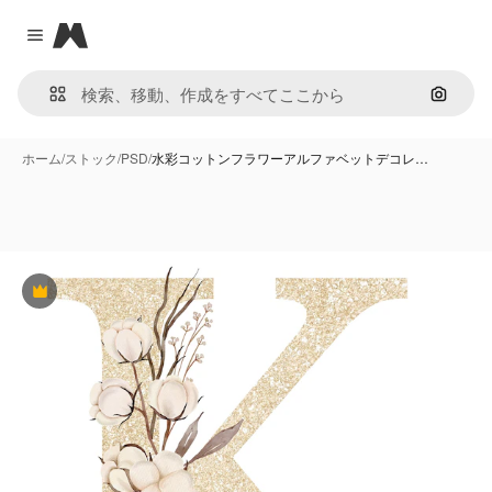
Magnific
Close menu
画像で
ホーム
/
ストック
/
PSD
/
水彩コットンフラワーアルファベットデコレ…
Premium