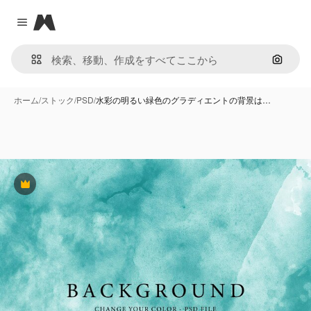
Magnific
Close menu
画像で
ホーム
/
ストック
/
PSD
/
水彩の明るい緑色のグラディエントの背景は…
Premium