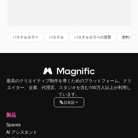
パステルカラー
パステル
パステルカラーの背景
塗料スプ
最高のクリエイティブ制作を導くためのプラットフォーム。クリ
エイター、企業、代理店、スタジオを含む100万人以上が利用し
ています。
日本語
製品
Spaces
AI アシスタント