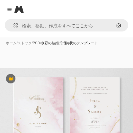
Magnific
Close menu
画像で
ホーム
/
ストック
/
PSD
/
水彩の結婚式招待状のテンプレート
Premium