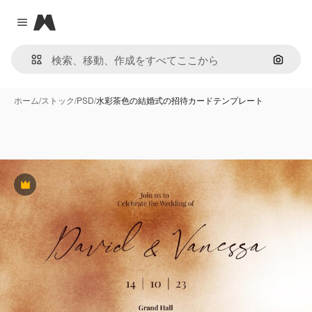
Magnific
Close menu
画像で
ホーム
/
ストック
/
PSD
/
水彩茶色の結婚式の招待カードテンプレート
Premium