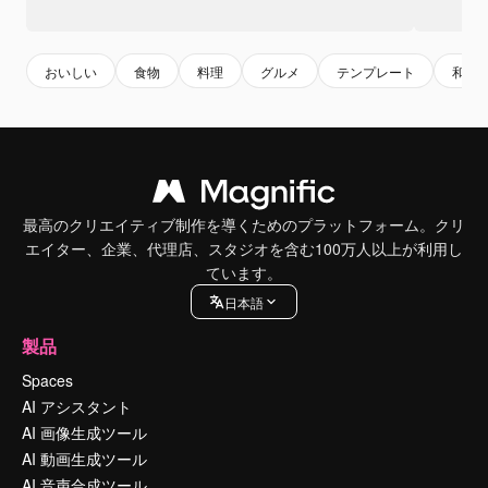
おいしい
食物
料理
グルメ
テンプレート
和風
最高のクリエイティブ制作を導くためのプラットフォーム。クリ
エイター、企業、代理店、スタジオを含む100万人以上が利用し
ています。
日本語
製品
Spaces
AI アシスタント
AI 画像生成ツール
AI 動画生成ツール
AI 音声合成ツール