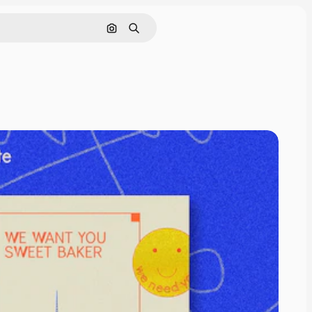
画像で検索
検索