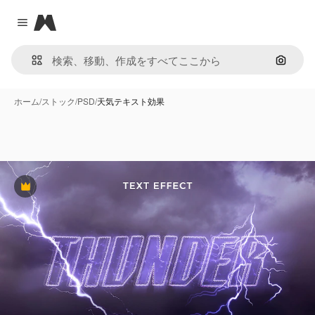
Magnific
Close menu
画像で
ホーム
/
ストック
/
PSD
/
天気テキスト効果
Premium