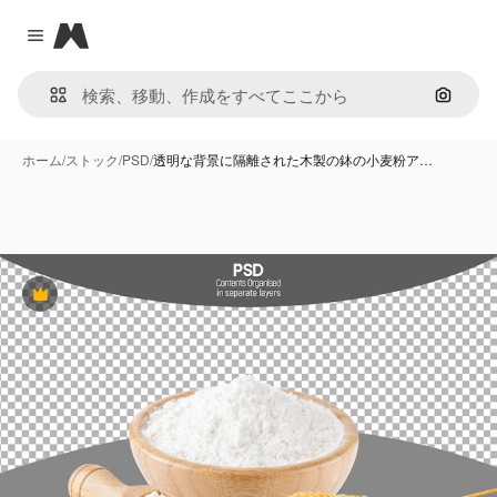
Magnific
Close menu
画像で
ホーム
/
ストック
/
PSD
/
透明な背景に隔離された木製の鉢の小麦粉ア…
Premium