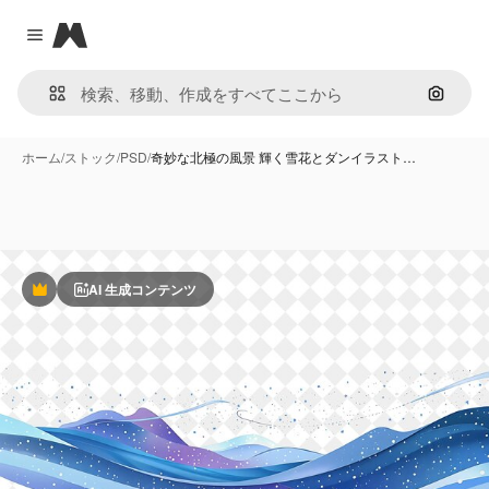
Magnific
Close menu
画像で
ホーム
/
ストック
/
PSD
/
奇妙な北極の風景 輝く雪花とダンイラスト…
AI 生成コンテンツ
Premium