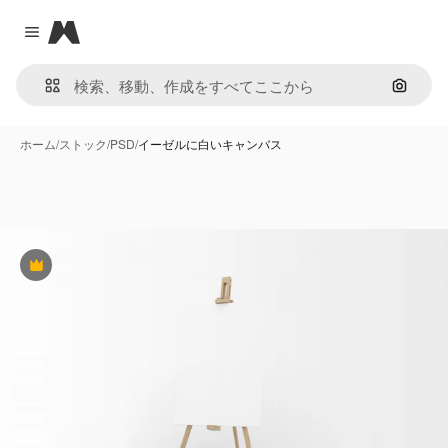
Magnific
Close menu
画像で
ホーム
/
ストック
/
PSD
/
イーゼルに白いキャンバス
Premium