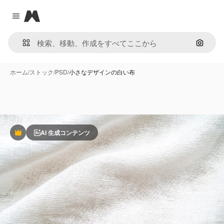
Magnific
Close menu
画像で
ホーム
/
ストック
/
PSD
/
小さなデザインの白い布
AI 生成コンテンツ
Premium