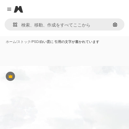
Magnific
Close menu
画像で
ホーム
/
ストック
/
PSD
/
白い雲に 引用の文字が書かれています
Premium