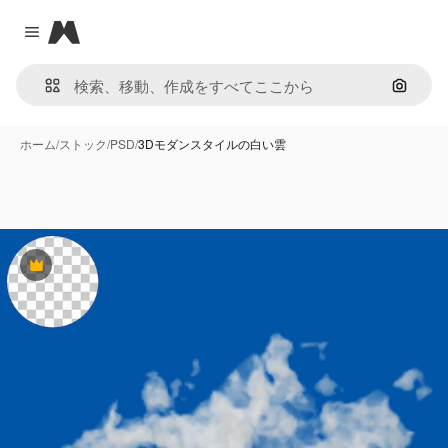
Magnific
Close menu
画像で
ホーム
/
ストック
/
PSD
/
3Dモダンスタイルの白い雲
Premium