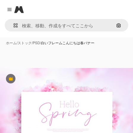
Magnific
Close menu
画像で
ホーム
/
ストック
/
PSD
/
白いフレームこんにちは春バナー
Premium