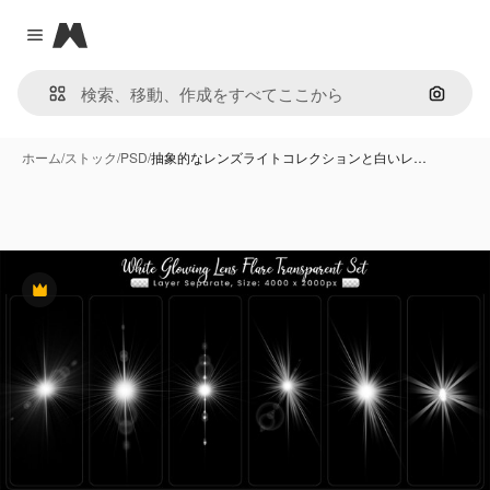
Magnific
Close menu
画像で
ホーム
/
ストック
/
PSD
/
抽象的なレンズライトコレクションと白いレ…
Premium