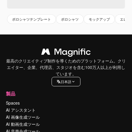
ポロシャツテンプレート
ポロシャツ
モックアップ
エレガ
最高のクリエイティブ制作を導くためのプラットフォーム。クリ
エイター、企業、代理店、スタジオを含む100万人以上が利用し
ています。
日本語
製品
Spaces
AI アシスタント
AI 画像生成ツール
AI 動画生成ツール
AI 音声合成ツール