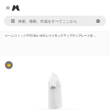
Magnific
Close menu
画像で
ホーム
/
ストック
/
PSD
/
白いポロシャツモックアップテンプレート分…
Premium