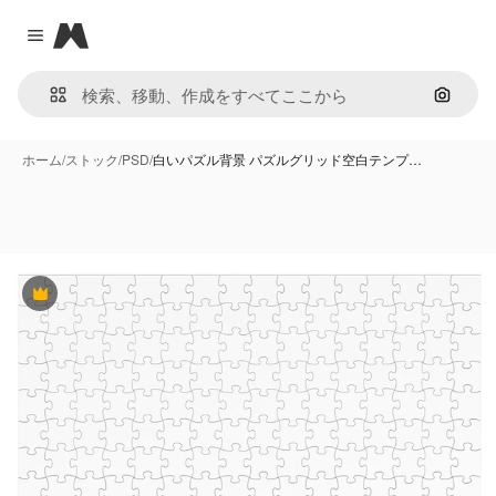
Magnific
Close menu
画像で
ホーム
/
ストック
/
PSD
/
白いパズル背景 パズルグリッド空白テンプ…
Premium