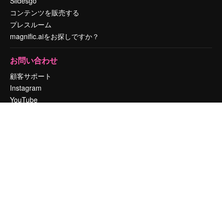
Slidesgo
コンテンツを販売する
プレスルーム
magnific.aiをお探しですか？
お問い合わせ
顧客サポート
Instagram
YouTube
LinkedIn
TikTok
Discord
X
Reddit
Copyright © 2010-
2026
Freepik Company S.L.U.
無断複写・転載を禁じま
す
.