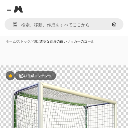
Magnific
Close menu
画像で
ホーム
/
ストック
/
PSD
/
透明な背景の白いサッカーのゴール
AI 生成コンテンツ
Premium