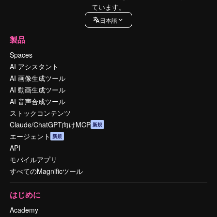
ています。
日本語
製品
Spaces
AI アシスタント
AI 画像生成ツール
AI 動画生成ツール
AI 音声合成ツール
ストックコンテンツ
Claude/ChatGPT向けMCP
新規
エージェント
新規
API
モバイルアプリ
すべてのMagnificツール
はじめに
Academy