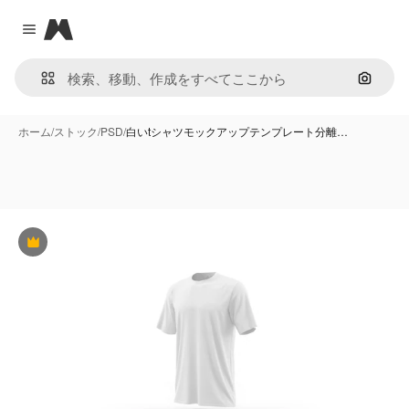
Magnific
Close menu
画像で
ホーム
/
ストック
/
PSD
/
白いtシャツモックアップテンプレート分離…
Premium