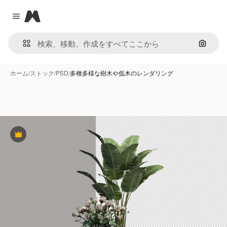
Magnific
Close menu
画像で
ホーム
/
ストック
/
PSD
/
多種多様な樹木や低木のレンダリング
Premium