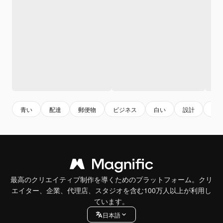
青い
配達
郵便物
ビジネス
白い
設計
オ
最高のクリエイティブ制作を導くためのプラットフォーム。クリ
エイター、企業、代理店、スタジオを含む100万人以上が利用し
ています。
日本語