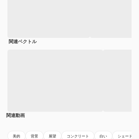
関連ベクトル
関連動画
Premium
Premium
AIによって生成されました。
Premium
Premium
AIによっ
美的
背景
展望
コンクリート
白い
シェード