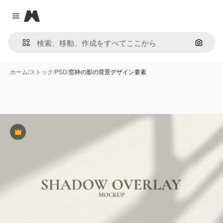
Magnific
Close menu
画像で
ホーム
/
ストック
/
PSD
/
窓枠の影の背景デザイン要素
Premium