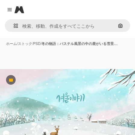
Magnific
Close menu
画像で
ホーム
/
ストック
/
PSD
/
冬の物語：パステル風景の中の鹿がいる雪景…
Premium