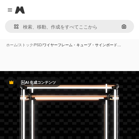
Magnific
Close menu
画像で
ホーム
/
ストック
/
PSD
/
ワイヤーフレーム・キューブ・サインボード…
AI 生成コンテンツ
Premium