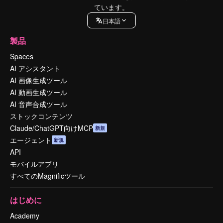
ています。
日本語
製品
Spaces
AI アシスタント
AI 画像生成ツール
AI 動画生成ツール
AI 音声合成ツール
ストックコンテンツ
Claude/ChatGPT向けMCP
新規
エージェント
新規
API
モバイルアプリ
すべてのMagnificツール
はじめに
Academy