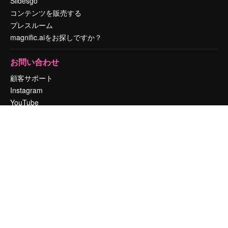
Slidesgo
コンテンツを販売する
プレスルーム
magnific.aiをお探しですか？
お問い合わせ
顧客サポート
Instagram
YouTube
LinkedIn
TikTok
Discord
X
Reddit
Copyright © 2010-
2026
Freepik Company S.L.U.
無断複写・転載を禁じま
す
.