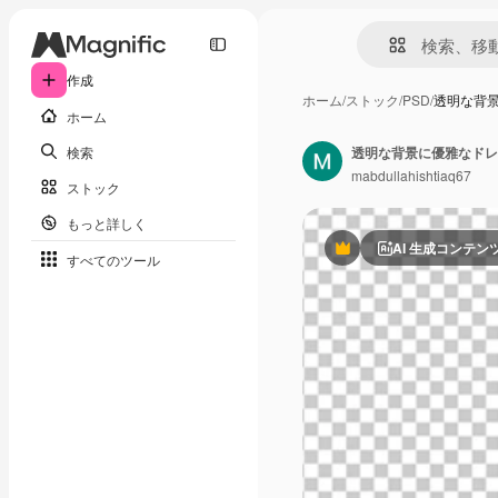
作成
ホーム
/
ストック
/
PSD
/
透明な背
ホーム
検索
透明な背景に優雅なドレ
mabdullahishtiaq67
ストック
もっと詳しく
AI 生成コンテン
Premium
すべてのツール