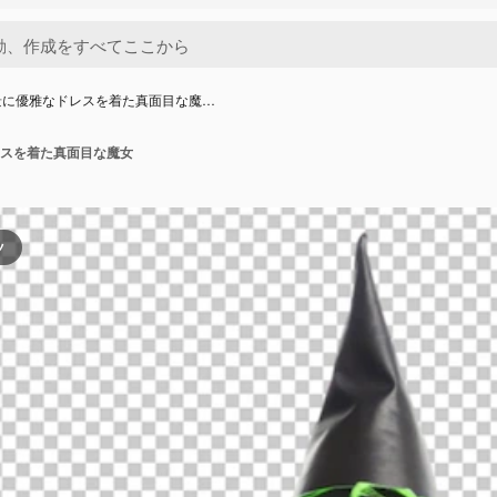
景に優雅なドレスを着た真面目な魔…
スを着た真面目な魔女
ツ