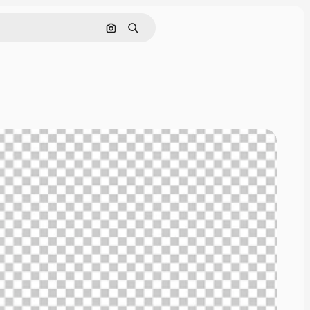
画像で検索
検索