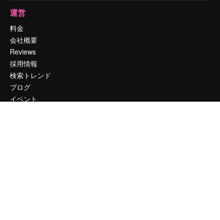
運営
料金
会社概要
Reviews
採用情報
検索トレンド
ブログ
イベント
Slidesgo
コンテンツを販売する
プレスルーム
magnific.aiをお探しですか？
お問い合わせ
顧客サポート
Instagram
YouTube