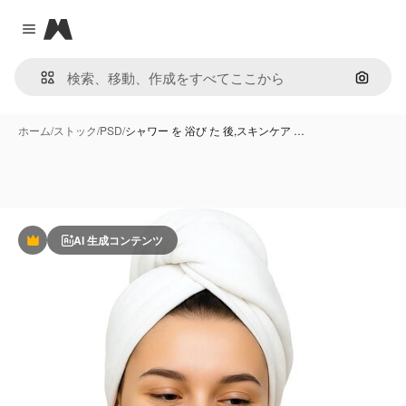
Magnific
Close menu
画像で
ホーム
/
ストック
/
PSD
/
シャワー を 浴び た 後,スキンケア …
AI 生成コンテンツ
Premium