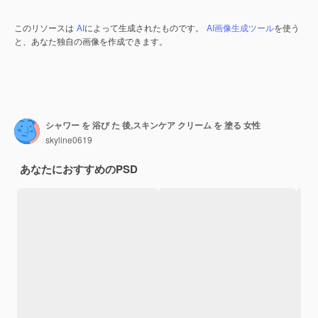
このリソースは
AI
によって生成されたものです。
AI画像生成ツール
を使う
と、あなた独自の画像を作成できます。
シャワー を 浴び た 後,スキンケア クリーム を 塗る 女性
skyline0619
あなたにおすすめのPSD