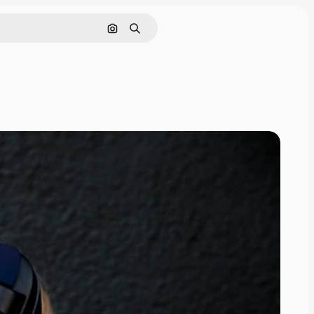
画像で検索
検索