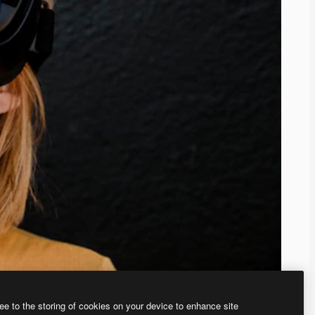
ee to the storing of cookies on your device to enhance site