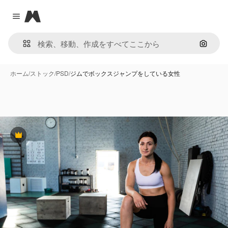
Magnific
Close menu
画像で
ホーム
/
ストック
/
PSD
/
ジムでボックスジャンプをしている女性
Premium