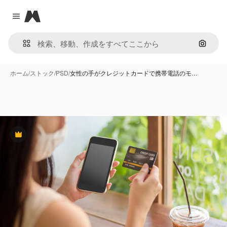
Magnific
Close menu
画像で
ホーム
/
ストック
/
PSD
/
女性の手がクレジットカードで携帯電話のモ…
Premium