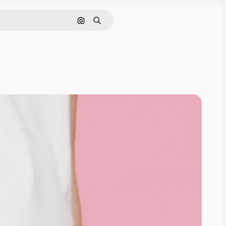
画像で検索
検索