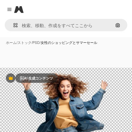
Magnific
Close menu
画像で
ホーム
/
ストック
/
PSD
/
女性のショッピングとサマーセール
AI 生成コンテンツ
Premium