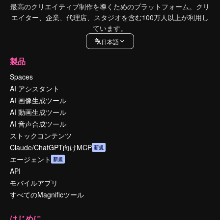
最高のクリエイティブ制作を導くためのプラットフォーム。クリ
エイター、企業、代理店、スタジオを含む100万人以上が利用し
ています。
日本語
製品
Spaces
AI アシスタント
AI 画像生成ツール
AI 動画生成ツール
AI 音声合成ツール
ストックコンテンツ
Claude/ChatGPT向けMCP
新規
エージェント
新規
API
モバイルアプリ
すべてのMagnificツール
はじめに