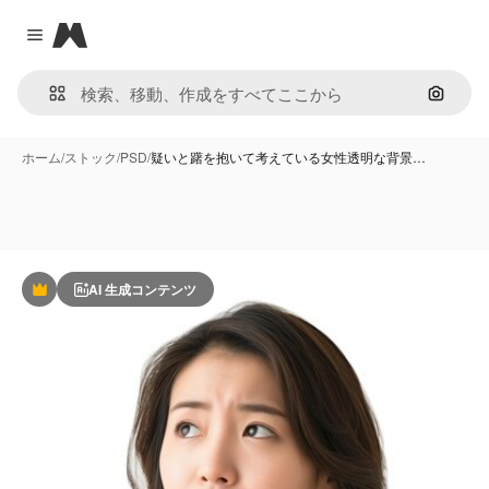
Magnific
Close menu
画像で
ホーム
/
ストック
/
PSD
/
疑いと躇を抱いて考えている女性透明な背景…
AI 生成コンテンツ
Premium