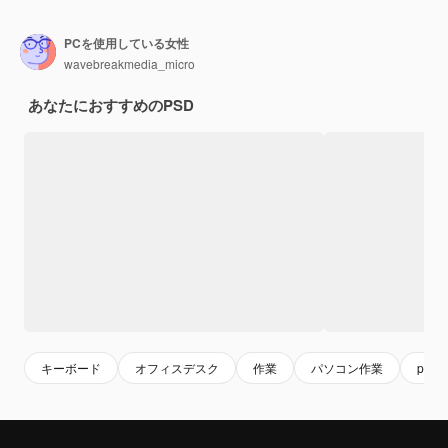
PCを使用している女性
wavebreakmedia_micro
あなたにおすすめのPSD
キーボード
オフィスデスク
作業
パソコン作業
pcデ