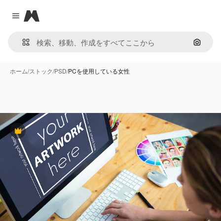
Magnific
Close menu
画像で
ホーム
/
ストック
/
PSD
/
PCを使用している女性
Premium