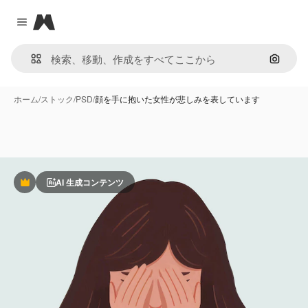
Magnific
Close menu
画像で
ホーム
/
ストック
/
PSD
/
顔を手に抱いた女性が悲しみを表しています
AI 生成コンテンツ
Premium