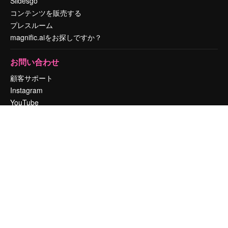
Slidesgo
コンテンツを販売する
プレスルーム
magnific.aiをお探しですか？
お問い合わせ
顧客サポート
Instagram
YouTube
LinkedIn
TikTok
Discord
X
Reddit
Copyright © 2010-
2026
Freepik Company S.L.U.
無断複写・転載を禁じま
す
.