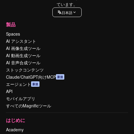
ています。
日本語
製品
Spaces
AI アシスタント
AI 画像生成ツール
AI 動画生成ツール
AI 音声合成ツール
ストックコンテンツ
Claude/ChatGPT向けMCP
新規
エージェント
新規
API
モバイルアプリ
すべてのMagnificツール
はじめに
Academy