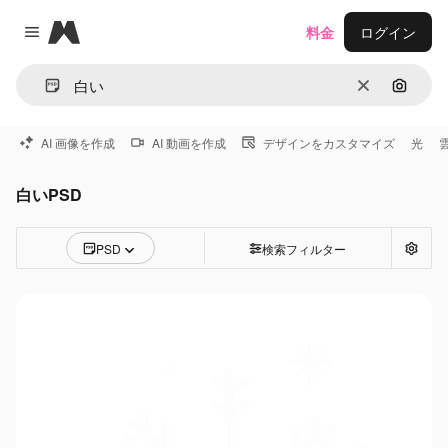
Magnific
料金
ログイン
Close menu
消去
画像で
AI 画像を作成
AI 動画を作成
デザインをカスタマイズ
光
白いPSD
PSD
検索フィルター