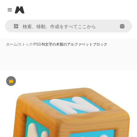
Magnific
Close menu
画像で
ホーム
/
ストック
/
PSD
/
N文字の木製のアルファベットブロック
Premium