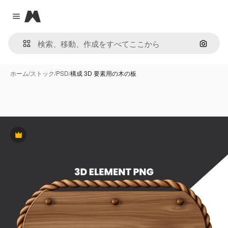
Magnific
Close menu
画像で
ホーム
/
ストック
/
PSD
/
構成 3D 要素用の木の板
Premium