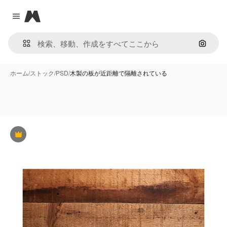
Magnific
Close menu
画像で
ホーム
/
ストック
/
PSD
/
木製の板が近距離で隔離されている
Premium