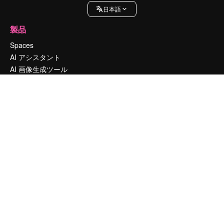
日本語
製品
Spaces
AI アシスタント
AI 画像生成ツール
AI 動画生成ツール
AI 音声合成ツール
ストックコンテンツ
Claude/ChatGPT向けMCP
新規
エージェント
新規
API
モバイルアプリ
すべてのMagnificツール
はじめに
Academy
ドキュメント