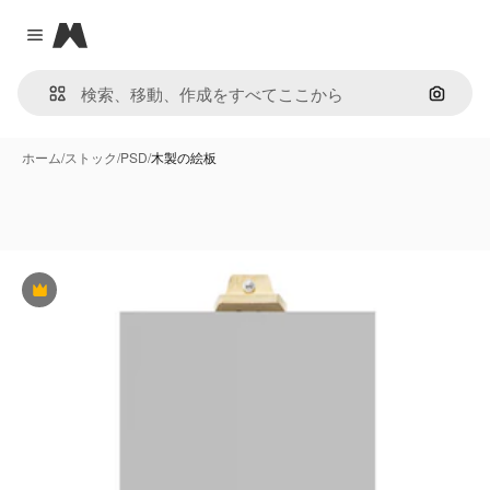
Magnific
Close menu
画像で
ホーム
/
ストック
/
PSD
/
木製の絵板
Premium