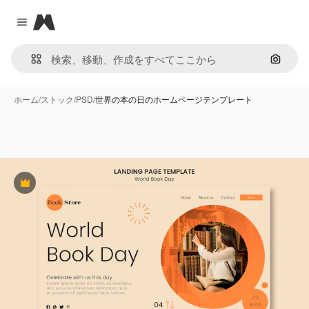
Magnific
Close menu
画像で
ホーム
/
ストック
/
PSD
/
世界の本の日のホームページテンプレート
Premium