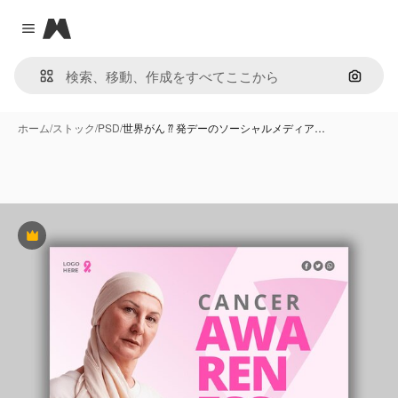
Magnific
Close menu
画像で
ホーム
/
ストック
/
PSD
/
世界がん ⁇ 発デーのソーシャルメディア…
Premium