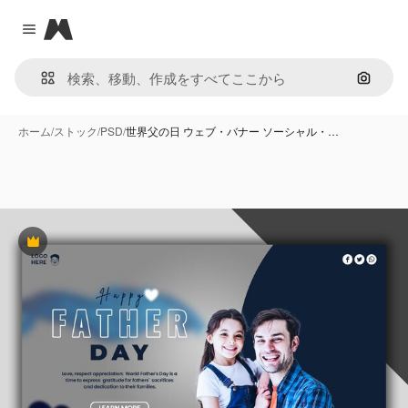
Magnific
Close menu
画像で
ホーム
/
ストック
/
PSD
/
世界父の日 ウェブ・バナー ソーシャル・…
Premium