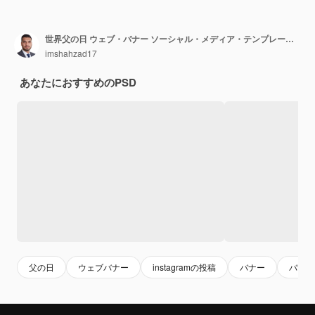
世界父の日 ウェブ・バナー ソーシャル・メディア・テンプレート フェイシブル・ディア・ドス・ペイス ポルトガル語
imshahzad17
あなたにおすすめのPSD
父の日
ウェブバナー
instagramの投稿
バナー
バナー