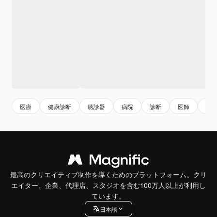
医療
健康診断
聴診器
病院
診断
医師
健
最高のクリエイティブ制作を導くためのプラットフォーム。クリ
エイター、企業、代理店、スタジオを含む100万人以上が利用し
ています。
日本語