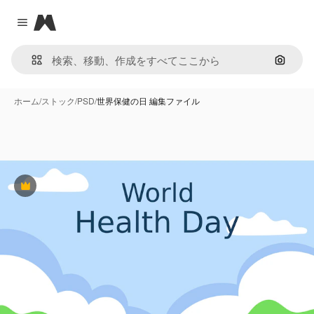
Magnific
Close menu
画像で
ホーム
/
ストック
/
PSD
/
世界保健の日 編集ファイル
Premium