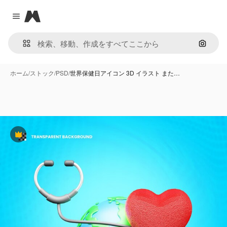
Magnific
Close menu
画像で
ホーム
/
ストック
/
PSD
/
世界保健日アイコン 3D イラスト また…
Premium