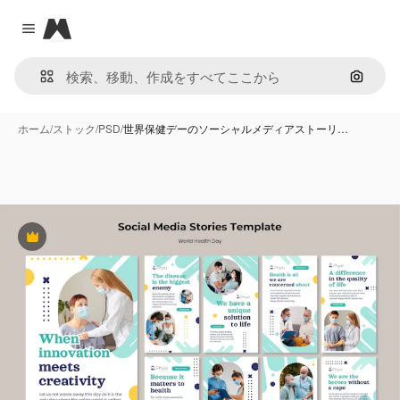
Magnific
Close menu
画像で
ホーム
/
ストック
/
PSD
/
世界保健デーのソーシャルメディアストーリ…
Premium